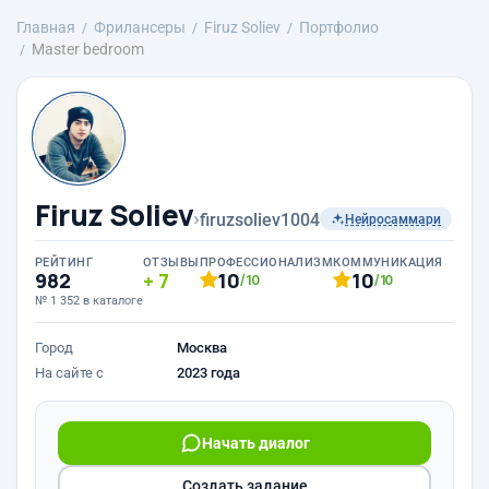
Главная
Фрилансеры
Firuz Soliev
Портфолио
Master bedroom
Firuz Soliev
›
firuzsoliev1004
Нейросаммари
РЕЙТИНГ
ОТЗЫВЫ
ПРОФЕССИОНАЛИЗМ
КОММУНИКАЦИЯ
982
7
10
10
/10
/10
№ 1 352 в каталоге
Город
Москва
На сайте с
2023 года
Начать диалог
Создать задание