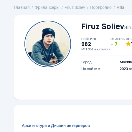
Главная
Фрилансеры
Firuz Soliev
Портфолио
Villa
Firuz Soliev
›
fi
РЕЙТИНГ
ОТЗЫВЫ
ПР
982
7
№ 1 351 в каталоге
Город
Москв
На сайте с
2023 г
Архитектура и Дизайн интерьеров