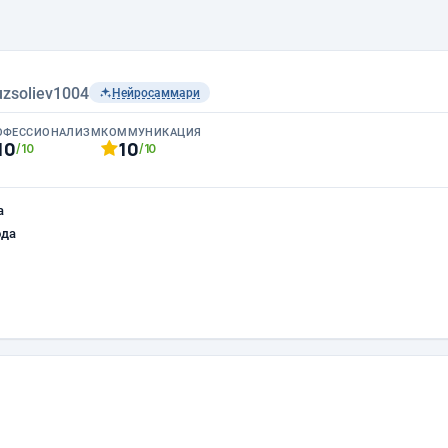
ruzsoliev1004
Нейросаммари
ОФЕССИОНАЛИЗМ
КОММУНИКАЦИЯ
10
10
/10
/10
а
ода