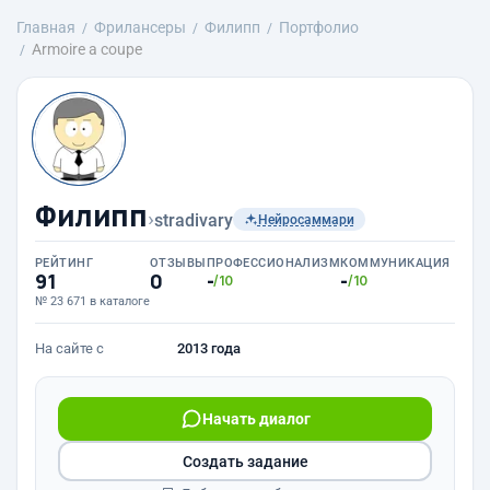
Главная
Фрилансеры
Филипп
Портфолио
Armoire a coupe
Филипп
›
stradivary
Нейросаммари
РЕЙТИНГ
ОТЗЫВЫ
ПРОФЕССИОНАЛИЗМ
КОММУНИКАЦИЯ
91
0
-
-
/10
/10
№ 23 671 в каталоге
На сайте с
2013 года
Начать диалог
Создать задание