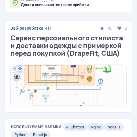
Безопасная сделка
Деньги списываются после приёмки
Веб-разработка и IT
73
0
Сервис персонального стилиста
и доставки одежды с примеркой
перед покупкой (DrapeFit, США)
ИСПОЛЬЗУЕМЫЕ НАВЫКИ
AI Chatbot
Nginx
Node.js
Python
React.js