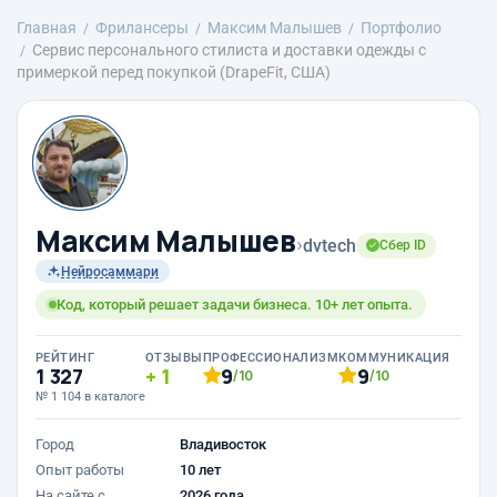
Главная
Фрилансеры
Максим Малышев
Портфолио
Сервис персонального стилиста и доставки одежды с
примеркой перед покупкой (DrapeFit, США)
Максим Малышев
›
dvtech
Сбер ID
Нейросаммари
Код, который решает задачи бизнеса. 10+ лет опыта.
РЕЙТИНГ
ОТЗЫВЫ
ПРОФЕССИОНАЛИЗМ
КОММУНИКАЦИЯ
1 327
1
9
9
/10
/10
№ 1 104 в каталоге
Город
Владивосток
Опыт работы
10 лет
На сайте с
2026 года