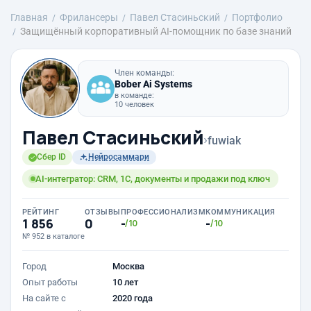
Главная
Фрилансеры
Павел Стасиньский
Портфолио
Защищённый корпоративный AI-помощник по базе знаний
Член команды:
Bober Ai Systems
в команде:
10 человек
Павел Стасиньский
›
fuwiak
Сбер ID
Нейросаммари
AI-интегратор: CRM, 1С, документы и продажи под ключ
РЕЙТИНГ
ОТЗЫВЫ
ПРОФЕССИОНАЛИЗМ
КОММУНИКАЦИЯ
1 856
0
-
-
/10
/10
№ 952 в каталоге
Город
Москва
Опыт работы
10 лет
На сайте с
2020 года