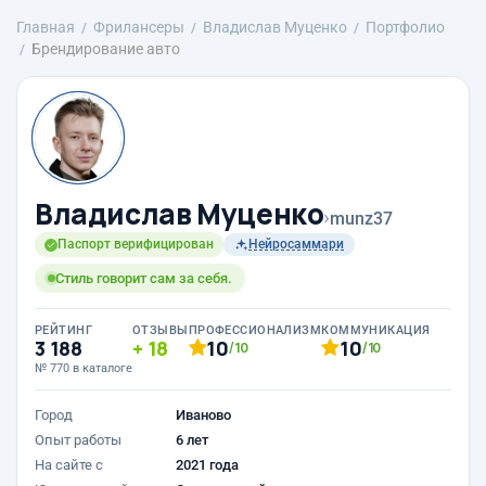
Главная
Фрилансеры
Владислав Муценко
Портфолио
Брендирование авто
Владислав Муценко
›
munz37
Паспорт верифицирован
Нейросаммари
Стиль говорит сам за себя.
РЕЙТИНГ
ОТЗЫВЫ
ПРОФЕССИОНАЛИЗМ
КОММУНИКАЦИЯ
3 188
18
10
10
/10
/10
№ 770 в каталоге
Город
Иваново
Опыт работы
6 лет
На сайте с
2021 года