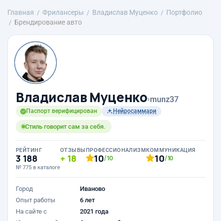
Главная
Фрилансеры
Владислав Муценко
Портфолио
Брендирование авто
Владислав Муценко
›
munz37
Паспорт верифицирован
Нейросаммари
Стиль говорит сам за себя.
РЕЙТИНГ
ОТЗЫВЫ
ПРОФЕССИОНАЛИЗМ
КОММУНИКАЦИЯ
3 188
18
10
10
/10
/10
№ 775 в каталоге
Город
Иваново
Опыт работы
6 лет
На сайте с
2021 года