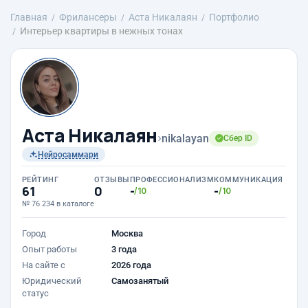
Главная
Фрилансеры
Аста Никалаян
Портфолио
Интерьер квартиры в нежных тонах
Аста Никалаян
›
nikalayan
Сбер ID
Нейросаммари
РЕЙТИНГ
ОТЗЫВЫ
ПРОФЕССИОНАЛИЗМ
КОММУНИКАЦИЯ
61
0
-
-
/10
/10
№ 76 234 в каталоге
Город
Москва
Опыт работы
3 года
На сайте с
2026 года
Юридический
Самозанятый
статус