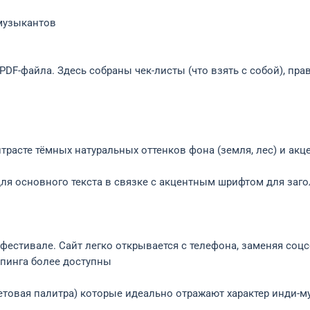
музыкантов
DF-файла. Здесь собраны чек-листы (что взять с собой), пр
нтрасте тёмных натуральных оттенков фона (земля, лес) и ак
для основного текста в связке с акцентным шрифтом для заг
естивале. Сайт легко открывается с телефона, заменяя соцс
пинга более доступны
етовая палитра) которые идеально отражают характер инди-