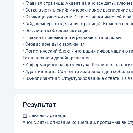
• Главная страница: Акцент на анонсе даты, ключ
• Сетка выступлений: Интерактивное расписание а
• Страница участников: Каталог исполнителей с а
• Гайд кемпера (отдельная страница): Комплексны
◦ Чек-лист необходимых вещей.
◦ Правила пребывания и регламент площадки.
◦ Сервис аренды снаряжения.
• Логистический блок: Интеграция информации о п
Технические и дизайн-решения
• Информационная архитектура: Реализована логик
• Адаптивность: Сайт оптимизирован для мобильны
• UX-копирайтинг: Структурированные ответы на ч
Результат
1️⃣Главная страница:
Анонс даты, описание концепции, программа выст