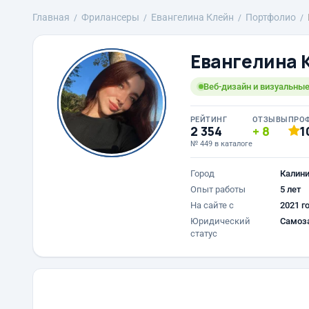
Главная
Фрилансеры
Евангелина Клейн
Портфолио
Евангелина 
Веб-дизайн и визуальны
РЕЙТИНГ
ОТЗЫВЫ
ПРО
2 354
8
1
№ 449 в каталоге
Город
Калини
Опыт работы
5 лет
На сайте с
2021 г
Юридический
Самоз
статус