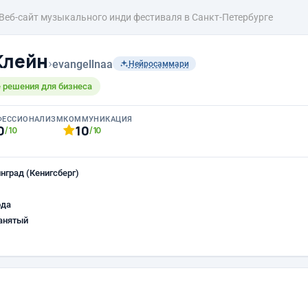
Веб-сайт музыкального инди фестиваля в Санкт-Петербурге
Клейн
›
evangellnaa
Нейросаммари
е решения для бизнеса
ФЕССИОНАЛИЗМ
КОММУНИКАЦИЯ
0
10
/10
/10
нград (Кенигсберг)
ода
анятый