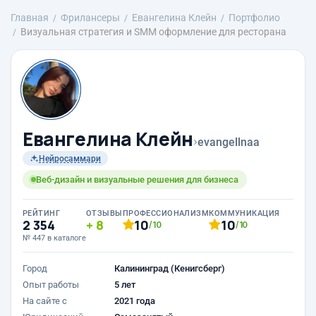
Главная
Фрилансеры
Евангелина Клейн
Портфолио
Визуальная стратегия и SMM оформление для ресторана
Евангелина Клейн
›
evangellnaa
Нейросаммари
Веб-дизайн и визуальные решения для бизнеса
РЕЙТИНГ
ОТЗЫВЫ
ПРОФЕССИОНАЛИЗМ
КОММУНИКАЦИЯ
2 354
8
10
10
/10
/10
№ 447 в каталоге
Город
Калининград (Кенигсберг)
Опыт работы
5 лет
На сайте с
2021 года