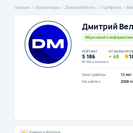
Главная
Фрилансеры
Дмитрий Веллс
Портфолио
Ба
Дмитрий Ве
Красивый и информатив
РЕЙТИНГ
ОТЗЫВЫ
ПРО
5 186
48
1
№ 266 в каталоге
Опыт работы
12 лет
На сайте с
2008 г
Freelance.Boutique