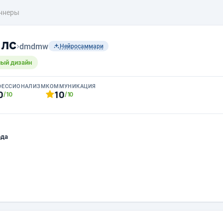
ннеры
ллс
›
dmdmw
Нейросаммари
ный дизайн
ФЕССИОНАЛИЗМ
КОММУНИКАЦИЯ
0
10
/10
/10
ода