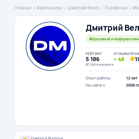
Главная
Фрилансеры
Дмитрий Веллс
Портфолио
Ил
Дмитрий Ве
Красивый и информатив
РЕЙТИНГ
ОТЗЫВЫ
ПРО
5 186
48
1
№ 264 в каталоге
Опыт работы
12 лет
На сайте с
2008 г
Freelance.Boutique