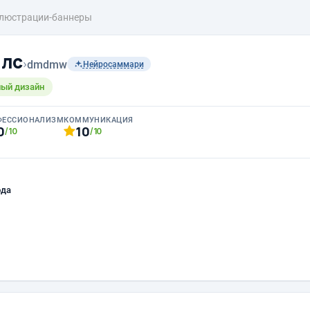
люстрации-баннеры
ллс
›
dmdmw
Нейросаммари
ный дизайн
ФЕССИОНАЛИЗМ
КОММУНИКАЦИЯ
0
10
/10
/10
ода