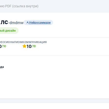
ню PDF (ссылка внутри)
ллс
›
dmdmw
Нейросаммари
ный дизайн
ФЕССИОНАЛИЗМ
КОММУНИКАЦИЯ
0
10
/10
/10
ода