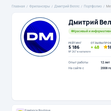
Главная
Фрилансеры
Дмитрий Веллс
Портфолио
Ме
Дмитрий Ве
Красивый и информатив
РЕЙТИНГ
ОТЗЫВЫ
ПРО
5 186
48
1
№ 267 в каталоге
Опыт работы
12 лет
На сайте с
2008 г
Freelance.Boutique