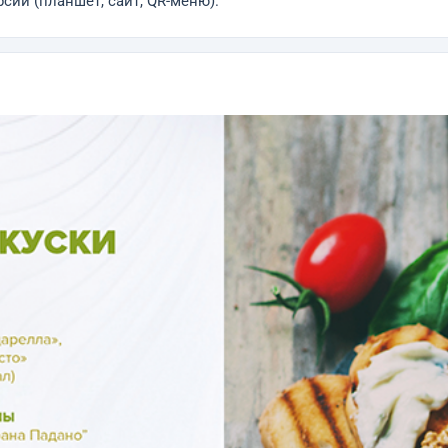
сии (планшет, сайт, QR-меню).