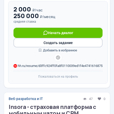
2 000
₽/час
250 000
₽/месяц
средняя ставка
Начать диалог
Создать задание
Добавить в избранное
hh.ru/resume/d3ffc924ff0fa8f0110039ed1f4e4741616875
Пожаловаться на профиль
Веб-разработка и IT
47
0
Insora - страховая платформа с
мобильным чатом и CRM