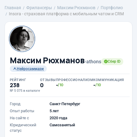
Главная
Фрилансеры
Максим Рюхманов
Портфолио
Insora - страховая платформа с мобильным чатом и CRM
Максим Рюхманов
›
athons
Сбер ID
Нейросаммари
РЕЙТИНГ
ОТЗЫВЫ
ПРОФЕССИОНАЛИЗМ
КОММУНИКАЦИЯ
238
0
-
-
/10
/10
№ 5 075 в каталоге
Город
Санкт-Петербург
Опыт работы
5 лет
На сайте с
2020 года
Юридический
Самозанятый
статус