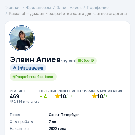
Главная
Фрилансеры
Элвин Алиев
Портфолио
Rasional — дизайн и разработка сайта для фитнес-стартапа
Элвин Алиев
›
pylvin
Сбер ID
Нейросаммари
Разработка без боли
РЕЙТИНГ
ОТЗЫВЫ
ПРОФЕССИОНАЛИЗМ
КОММУНИКАЦИЯ
469
4
10
10
/10
/10
№ 2 354 в каталоге
Город
Санкт-Петербург
Опыт работы
7 лет
На сайте с
2022 года