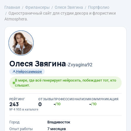
Главная
Фрилансеры
Олеся Звягина
Портфолио
Одностраничный сайт для студии декора и флористики
Atmosphera.
Олеся Звягина
›
Zvyagina92
Нейросаммари
В мире, где всё генерирует нейросеть, побеждает тот, кто
слышит.
РЕЙТИНГ
ОТЗЫВЫ
ПРОФЕССИОНАЛИЗМ
КОММУНИКАЦИЯ
243
0
-
-
/10
/10
№ 4 955 в каталоге
Город
Владивосток
Опыт работы
7 месяцев