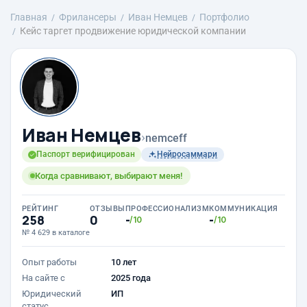
Главная
Фрилансеры
Иван Немцев
Портфолио
Кейс таргет продвижение юридической компании
Иван Немцев
›
nemceff
Паспорт верифицирован
Нейросаммари
Когда сравнивают, выбирают меня!
РЕЙТИНГ
ОТЗЫВЫ
ПРОФЕССИОНАЛИЗМ
КОММУНИКАЦИЯ
258
0
-
-
/10
/10
№ 4 629 в каталоге
Опыт работы
10 лет
На сайте с
2025 года
Юридический
ИП
статус