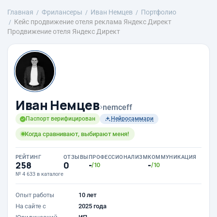
Главная
Фрилансеры
Иван Немцев
Портфолио
Кейс продвижение отеля реклама Яндекс Директ
Продвижение отеля Яндекс Директ
Иван Немцев
›
nemceff
Паспорт верифицирован
Нейросаммари
Когда сравнивают, выбирают меня!
РЕЙТИНГ
ОТЗЫВЫ
ПРОФЕССИОНАЛИЗМ
КОММУНИКАЦИЯ
258
0
-
-
/10
/10
№ 4 633 в каталоге
Опыт работы
10 лет
На сайте с
2025 года