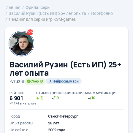
Главная
Фрилансеры
Василий Рузин (Есть ИП) 25+ лет опыта
Портфолио
Лендинг для серии игр KSM-games
Василий Рузин (Есть ИП) 25+
лет опыта
›
vruzin
Сбер ID
Нейросаммари
РЕЙТИНГ
ОТЗЫВЫ
ПРОФЕССИОНАЛИЗМ
КОММУНИКАЦИЯ
6 901
1
-
-
/10
/10
№ 174 в каталоге
Город
Санкт-Петербург
Опыт работы
28 лет
На сайте с
2009 года