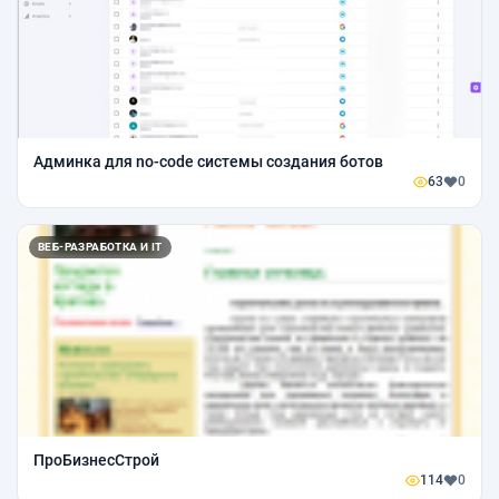
Админка для no-code системы создания ботов
63
0
ВЕБ-РАЗРАБОТКА И IT
ПроБизнесСтрой
114
0