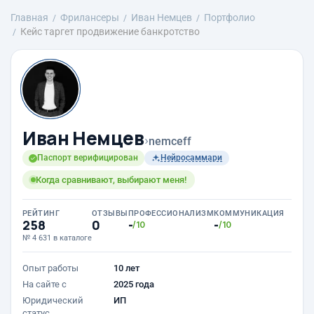
Главная
Фрилансеры
Иван Немцев
Портфолио
Кейс таргет продвижение банкротство
Иван Немцев
›
nemceff
Паспорт верифицирован
Нейросаммари
Когда сравнивают, выбирают меня!
РЕЙТИНГ
ОТЗЫВЫ
ПРОФЕССИОНАЛИЗМ
КОММУНИКАЦИЯ
258
0
-
-
/10
/10
№ 4 631 в каталоге
Опыт работы
10 лет
На сайте с
2025 года
Юридический
ИП
статус