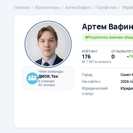
Главная
Фрилансеры
Артем Вафин
Портфолио
Упра
Артем Вафи
Результаты важнее обе
РЕЙТИНГ
ОТЗЫВЫ
ПР
176
0
-
/1
№ 7 907 в каталоге
Член команды:
Город
Санкт-
ДИОК.Тех
в команде:
На сайте с
2026 г
45 человек
Юридический
Юриди
статус