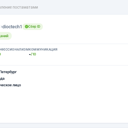
вление постаматами
н
›
dioctech1
Сбер ID
щаний
ОФЕССИОНАЛИЗМ
КОММУНИКАЦИЯ
-
0
/10
Петербург
ода
ческое лицо