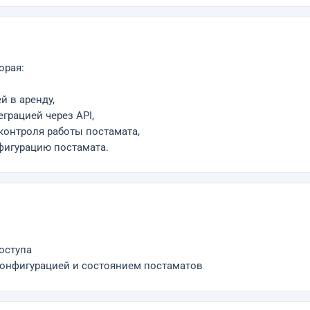
орая:
й в аренду,
грацией через API,
контроля работы постамата,
фигурацию постамата.
оступа
онфигурацией и состоянием постаматов