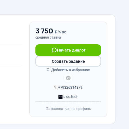
3 750
₽/час
средняя ставка
Начать диалог
Создать задание
Добавить в избранное
+79326314379
dioc.tech
Пожаловаться на профиль