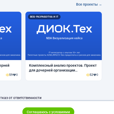
Все проекты →
ВЕБ-РАЗРАБОТКА И IT
ерней
Комплексный анализ проектов. Проект
для дочерней организации
59
0
ГазпромБанка.
52
0
тказ от ответственности
Соглашаюсь с условиями