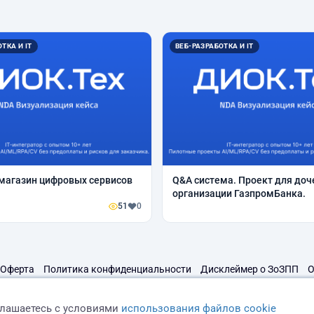
ТКА И IT
ВЕБ-РАЗРАБОТКА И IT
магазин цифровых сервисов
Q&A система. Проект для доч
организации ГазпромБанка.
51
0
Оферта
Политика конфиденциальности
Дисклеймер о ЗоЗПП
О
глашаетесь с условиями
использования файлов cookie