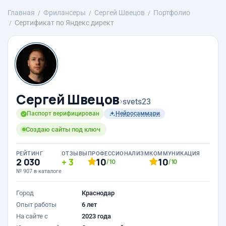
Главная
Фрилансеры
Сергей Швецов
Портфолио
Сертификат по Яндекс директ
Сергей Швецов
›
svets23
Паспорт верифицирован
Нейросаммари
Создаю сайты под ключ
РЕЙТИНГ
ОТЗЫВЫ
ПРОФЕССИОНАЛИЗМ
КОММУНИКАЦИЯ
2 030
3
10
10
/10
/10
№ 907 в каталоге
Город
Краснодар
Опыт работы
6 лет
На сайте с
2023 года