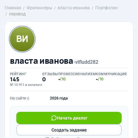
Главная
Фрилансеры
власта иванова
Портфолио
перевод
власта иванова
›
vlfludd282
РЕЙТИНГ
ОТЗЫВЫ
ПРОФЕССИОНАЛИЗМ
КОММУНИКАЦИЯ
145
0
-
-
/10
/10
№ 10 911 в каталоге
На сайте с
2026 года
Начать диалог
Создать задание