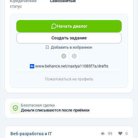
Юридический
Самозанятый
статус
Начать диалог
Создать задание
Добавить в избранное
www.behance.net/nastya11085f7a/drafts
Пожаловаться на профиль
Безопасная сделка
Деньги списываются после приёмки
Веб-разработка и IT
99
0