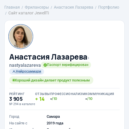
Главная
Фрилансеры
Анастасия Лазарева
Портфолио
Сайт каталог JewellTi
Анастасия Лазарева
›
nastyalazareva
Паспорт верифицирован
Нейросаммари
Хороший дизайн делает продукт полезным
РЕЙТИНГ
ОТЗЫВЫ
ПРОФЕССИОНАЛИЗМ
КОММУНИКАЦИЯ
3 905
14
-
-
/10
/10
№ 294 в каталоге
Город
Самара
На сайте с
2019 года