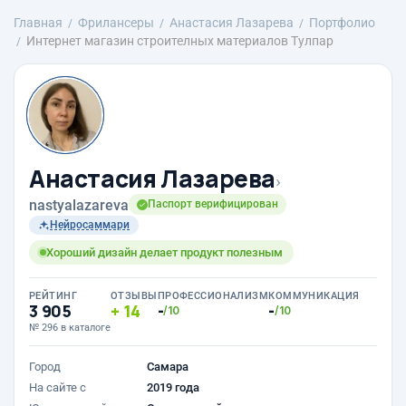
Главная
Фрилансеры
Анастасия Лазарева
Портфолио
Интернет магазин строителных материалов Тулпар
Анастасия Лазарева
›
nastyalazareva
Паспорт верифицирован
Нейросаммари
Хороший дизайн делает продукт полезным
РЕЙТИНГ
ОТЗЫВЫ
ПРОФЕССИОНАЛИЗМ
КОММУНИКАЦИЯ
3 905
14
-
-
/10
/10
№ 296 в каталоге
Город
Самара
На сайте с
2019 года