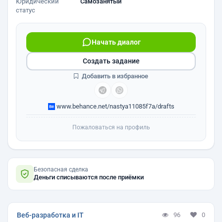
Юридический
Самозанятый
статус
Начать диалог
Создать задание
Добавить в избранное
www.behance.net/nastya11085f7a/drafts
Пожаловаться на профиль
Безопасная сделка
Деньги списываются после приёмки
Веб-разработка и IT
96
0