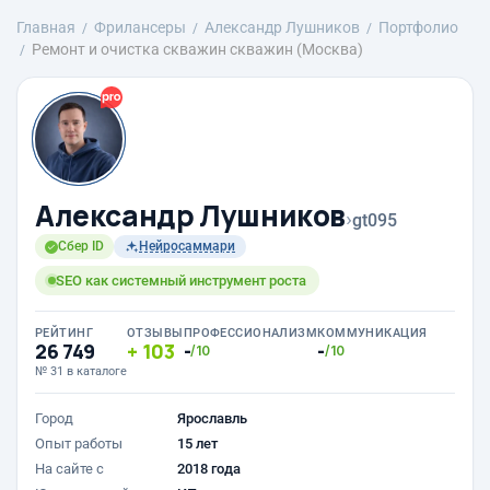
Главная
Фрилансеры
Александр Лушников
Портфолио
Ремонт и очистка скважин скважин (Москва)
Александр Лушников
›
gt095
Сбер ID
Нейросаммари
SEO как системный инструмент роста
РЕЙТИНГ
ОТЗЫВЫ
ПРОФЕССИОНАЛИЗМ
КОММУНИКАЦИЯ
26 749
103
-
-
/10
/10
№ 31 в каталоге
Город
Ярославль
Опыт работы
15 лет
На сайте с
2018 года