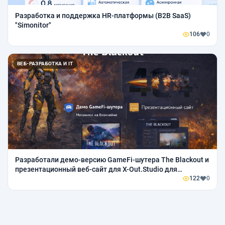
Разработка и поддержка HR-платформы (B2B SaaS)
"Simonitor"
106
0
ВЕБ-РАЗРАБОТКА И IT
Разработали демо-версию GameFi-шутера The Blackout и
презентационный веб-сайт для X-Out.Studio для
демонстрации механик, NFT-экономики и привлечения
122
0
аудитории