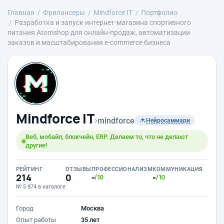
Главная
Фрилансеры
Mindforce IT
Портфолио
Разработка и запуск интернет-магазина спортивного
питания Atomshop для онлайн-продаж, автоматизации
заказов и масштабирования e-commerce бизнеса
Mindforce IT
›
mindforce
Нейросаммари
Веб, мобайл, блокчейн, ERP. Делаем то, что не делают
другие!
РЕЙТИНГ
ОТЗЫВЫ
ПРОФЕССИОНАЛИЗМ
КОММУНИКАЦИЯ
214
0
-
-
/10
/10
№ 5 874 в каталоге
Город
Москва
Опыт работы
35 лет