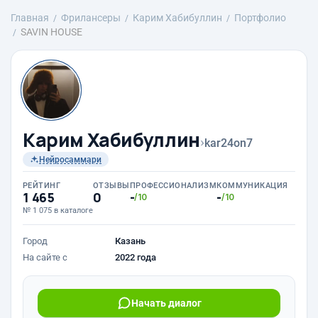
Главная
Фрилансеры
Карим Хабибуллин
Портфолио
SAVIN HOUSE
Карим Хабибуллин
›
kar24on7
Нейросаммари
РЕЙТИНГ
ОТЗЫВЫ
ПРОФЕССИОНАЛИЗМ
КОММУНИКАЦИЯ
1 465
0
-
-
/10
/10
№ 1 075 в каталоге
Город
Казань
На сайте с
2022 года
Начать диалог