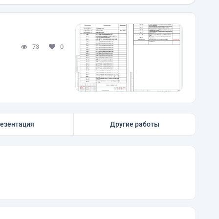
73
0
езентация
Другие работы