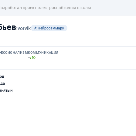
Разработал проект электроснабжения школы
бьев
›
vorvik
Нейросаммари
ФЕССИОНАЛИЗМ
КОММУНИКАЦИЯ
-
/10
од
ода
анятый