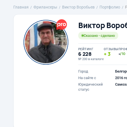
Главная
Фрилансеры
Виктор Воробьев
Портфолио
Виктор Воро
Сказано - сделано
РЕЙТИНГ
ОТЗЫВЫ
ПРО
6 228
3
-
/10
№ 200 в каталоге
Город
Белгор
На сайте с
2016 г
Юридический
Самоз
статус