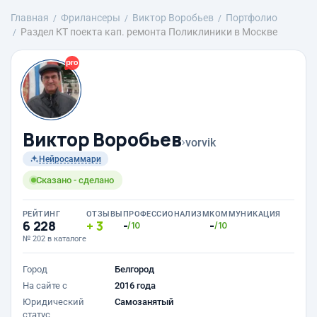
Главная
Фрилансеры
Виктор Воробьев
Портфолио
Раздел КТ поекта кап. ремонта Поликлиники в Москве
Виктор Воробьев
›
vorvik
Нейросаммари
Сказано - сделано
РЕЙТИНГ
ОТЗЫВЫ
ПРОФЕССИОНАЛИЗМ
КОММУНИКАЦИЯ
6 228
3
-
-
/10
/10
№ 202 в каталоге
Город
Белгород
На сайте с
2016 года
Юридический
Самозанятый
статус