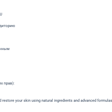
RU
удиторию
енным
х прав):
nd restore your skin using natural ingredients and advanced formulas