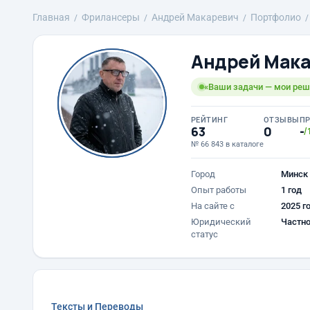
Главная
Фрилансеры
Андрей Макаревич
Портфолио
Андрей Мак
«Ваши задачи — мои реш
РЕЙТИНГ
ОТЗЫВЫ
П
63
0
-
/
№ 66 843 в каталоге
Город
Минск
Опыт работы
1 год
На сайте с
2025 г
Юридический
Частно
статус
Тексты и Переводы