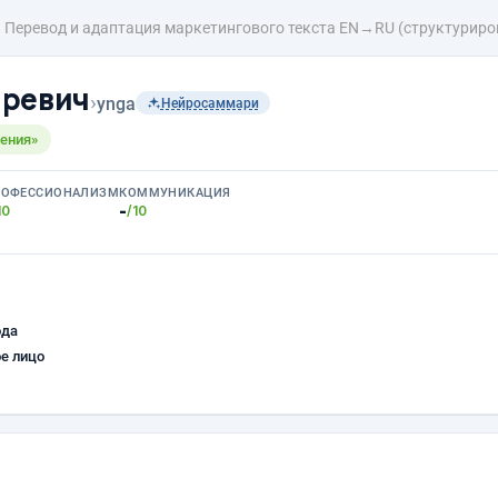
Перевод и адаптация маркетингового текста EN→RU (структуриро
аревич
›
ynga
Нейросаммари
ения»
РОФЕССИОНАЛИЗМ
КОММУНИКАЦИЯ
-
10
/10
ода
е лицо