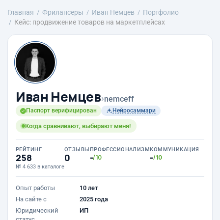
Главная
Фрилансеры
Иван Немцев
Портфолио
Кейс: продвижение товаров на маркетплейсах
Иван Немцев
›
nemceff
Паспорт верифицирован
Нейросаммари
Когда сравнивают, выбирают меня!
РЕЙТИНГ
ОТЗЫВЫ
ПРОФЕССИОНАЛИЗМ
КОММУНИКАЦИЯ
258
0
-
-
/10
/10
№ 4 633 в каталоге
Опыт работы
10 лет
На сайте с
2025 года
Юридический
ИП
статус