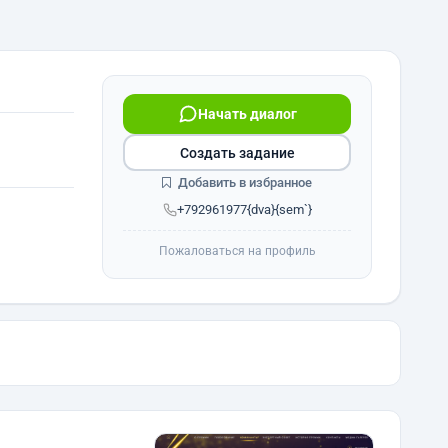
Начать диалог
Создать задание
Добавить в избранное
+792961977{dva}{sem`}
Пожаловаться на профиль