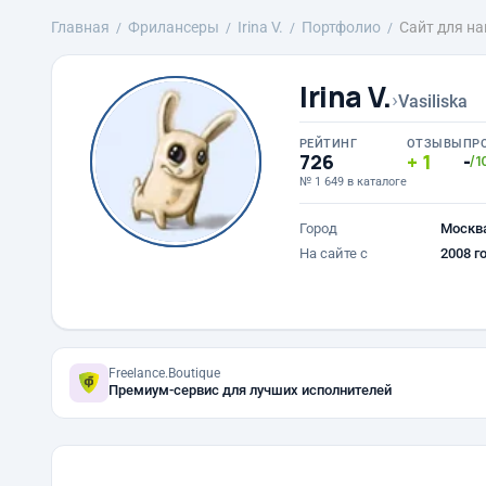
Главная
Фрилансеры
Irina V.
Портфолио
Сайт для н
Irina V.
›
Vasiliska
РЕЙТИНГ
ОТЗЫВЫ
ПР
726
1
-
/1
№ 1 649 в каталоге
Город
Москв
На сайте с
2008 г
Freelance.Boutique
Премиум-сервис для лучших исполнителей