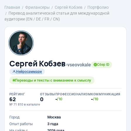
Главная
Фрилансеры
Сергей Кобзев
Портфолио
Перевод аналитической статьи для международной
аудитории (EN / DE / FR / CN)
Сергей Кобзев
›
vseovokale
Сбер ID
Нейросаммари
Переводы и тексты с вниманием к смыслу
РЕЙТИНГ
ОТЗЫВЫ
ПРОФЕССИОНАЛИЗМ
КОММУНИКАЦИЯ
62
0
-
-
/10
/10
№ 71 810 в каталоге
Город
Москва
Опыт работы
3 года
На сайте с
2026 года