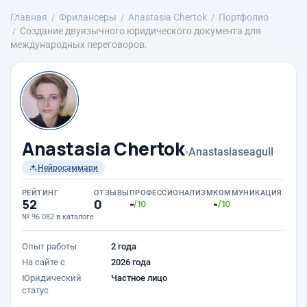
Главная
Фрилансеры
Anastasia Chertok
Портфолио
Создание двуязычного юридического документа для
международных переговоров.
Anastasia Chertok
›
Anastasiaseagull
Нейросаммари
РЕЙТИНГ
ОТЗЫВЫ
ПРОФЕССИОНАЛИЗМ
КОММУНИКАЦИЯ
52
0
-
-
/10
/10
№ 96 082 в каталоге
Опыт работы
2 года
На сайте с
2026 года
Юридический
Частное лицо
статус