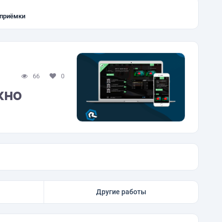
 приёмки
66
0
кно
Другие работы