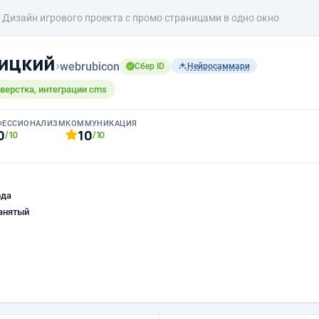
Дизайн игрового проекта с промо страницами в одно окно
ицкий
›
webrubicon
Сбер ID
Нейросаммари
 верстка, интеграции cms
ФЕССИОНАЛИЗМ
КОММУНИКАЦИЯ
0
10
/10
/10
ода
анятый