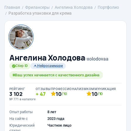
Главная
Фрилансеры
Ангелина Холодова
Портфолио
Разработка упаковки для крема
Ангелина Холодова
›
xolodovaa
Сбер ID
Нейросаммари
Ваш успех начинается с качественного дизайна
РЕЙТИНГ
ОТЗЫВЫ
ПРОФЕССИОНАЛИЗМ
КОММУНИКАЦИЯ
3 102
47
10
10
/10
/10
№ 771 в каталоге
Опыт работы
8 лет
На сайте с
2023 года
Юридический
Частное лицо
статус