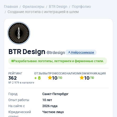
Главная
Фрилансеры
BTR Design
Портфолио
Создание логотипа с интеграцией в шлем
BTR Design
›
Btrdesign
Нейросаммари
Разрабатываю логотипы, леттеринги и фирменные стили.
РЕЙТИНГ
ОТЗЫВЫ
ПРОФЕССИОНАЛИЗМ
КОММУНИКАЦИЯ
362
8
10
10
/10
/10
№ 2 979 в каталоге
Город
Санкт-Петербург
Опыт работы
10 лет
На сайте с
2026 года
Юридический
Частное лицо
статус