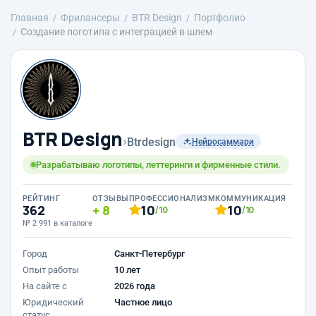
Главная
Фрилансеры
BTR Design
Портфолио
Создание логотипа с интеграцией в шлем
BTR Design
›
Btrdesign
Нейросаммари
Разрабатываю логотипы, леттеринги и фирменные стили.
РЕЙТИНГ
ОТЗЫВЫ
ПРОФЕССИОНАЛИЗМ
КОММУНИКАЦИЯ
362
8
10
10
/10
/10
№ 2 991 в каталоге
Город
Санкт-Петербург
Опыт работы
10 лет
На сайте с
2026 года
Юридический
Частное лицо
статус