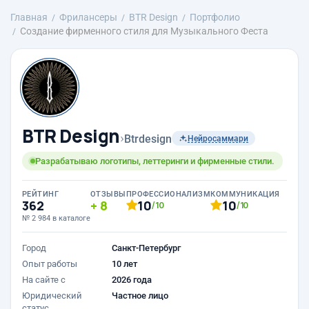
Главная
Фрилансеры
BTR Design
Портфолио
Создание фирменного стиля для Музыкального Феста
BTR Design
›
Btrdesign
Нейросаммари
Разрабатываю логотипы, леттеринги и фирменные стили.
РЕЙТИНГ
ОТЗЫВЫ
ПРОФЕССИОНАЛИЗМ
КОММУНИКАЦИЯ
362
8
10
10
/10
/10
№ 2 984 в каталоге
Город
Санкт-Петербург
Опыт работы
10 лет
На сайте с
2026 года
Юридический
Частное лицо
статус