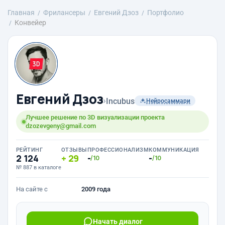
Главная
Фрилансеры
Евгений Дзоз
Портфолио
Конвейер
Евгений Дзоз
›
Incubus
Нейросаммари
Лучшее решение по 3D визуализации проекта
dzozevgeny@gmail.com
РЕЙТИНГ
ОТЗЫВЫ
ПРОФЕССИОНАЛИЗМ
КОММУНИКАЦИЯ
2 124
29
-
-
/10
/10
№ 887 в каталоге
На сайте с
2009 года
Начать диалог