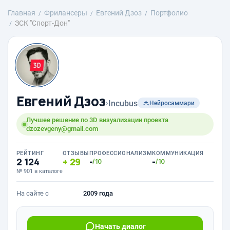
Главная
Фрилансеры
Евгений Дзоз
Портфолио
ЗСК "Спорт-Дон"
Евгений Дзоз
›
Incubus
Нейросаммари
Лучшее решение по 3D визуализации проекта
dzozevgeny@gmail.com
РЕЙТИНГ
ОТЗЫВЫ
ПРОФЕССИОНАЛИЗМ
КОММУНИКАЦИЯ
2 124
29
-
-
/10
/10
№ 901 в каталоге
На сайте с
2009 года
Начать диалог