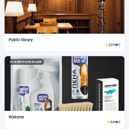
Public library
225
0
3D И ВИЗУАЛИЗАЦИЯ
Waksme
64
0