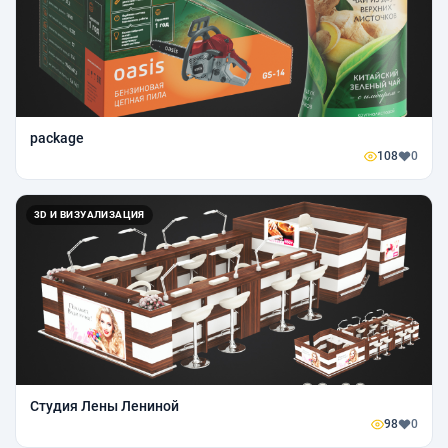
package
108
0
3D И ВИЗУАЛИЗАЦИЯ
Студия Лены Лениной
98
0