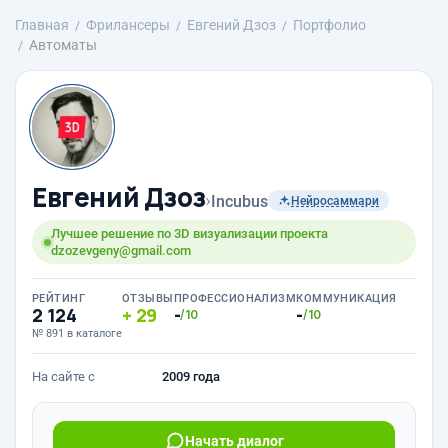
Главная
Фрилансеры
Евгений Дзоз
Портфолио
Автоматы
Евгений Дзоз
›
Incubus
Нейросаммари
Лучшее решение по 3D визуализации проекта
dzozevgeny@gmail.com
РЕЙТИНГ
ОТЗЫВЫ
ПРОФЕССИОНАЛИЗМ
КОММУНИКАЦИЯ
2 124
29
-
-
/10
/10
№ 891 в каталоге
На сайте с
2009 года
Начать диалог