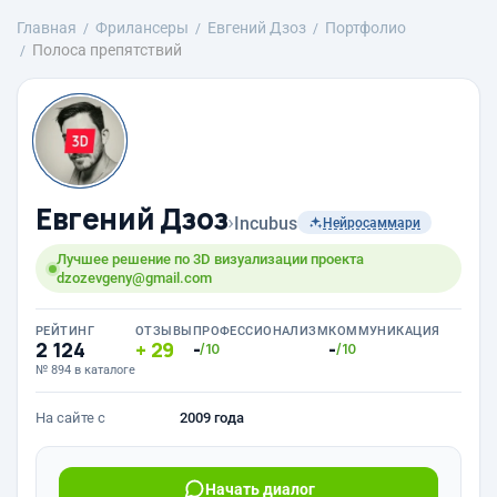
Главная
Фрилансеры
Евгений Дзоз
Портфолио
Полоса препятствий
Евгений Дзоз
›
Incubus
Нейросаммари
Лучшее решение по 3D визуализации проекта
dzozevgeny@gmail.com
РЕЙТИНГ
ОТЗЫВЫ
ПРОФЕССИОНАЛИЗМ
КОММУНИКАЦИЯ
2 124
29
-
-
/10
/10
№ 894 в каталоге
На сайте с
2009 года
Начать диалог