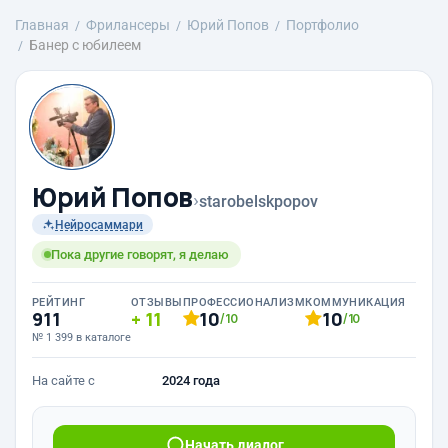
Главная
Фрилансеры
Юрий Попов
Портфолио
Банер с юбилеем
Юрий Попов
›
starobelskpopov
Нейросаммари
Пока другие говорят, я делаю
РЕЙТИНГ
ОТЗЫВЫ
ПРОФЕССИОНАЛИЗМ
КОММУНИКАЦИЯ
911
11
10
10
/10
/10
№ 1 399 в каталоге
На сайте с
2024 года
Начать диалог