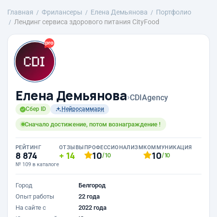
Главная
Фрилансеры
Елена Демьянова
Портфолио
Лендинг сервиса здорового питания CityFood
Елена Демьянова
›
CDIAgency
Сбер ID
Нейросаммари
Сначало достижение, потом вознаграждение !
РЕЙТИНГ
ОТЗЫВЫ
ПРОФЕССИОНАЛИЗМ
КОММУНИКАЦИЯ
8 874
14
10
10
/10
/10
№ 109 в каталоге
Город
Белгород
Опыт работы
22 года
На сайте с
2022 года