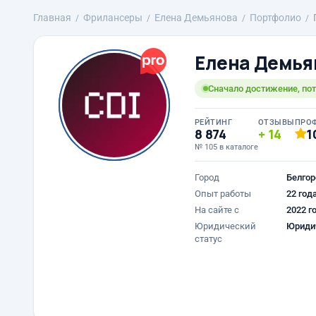
Главная
Фрилансеры
Елена Демьянова
Портфолио
Елена Демья
Сначало достижение, по
РЕЙТИНГ
ОТЗЫВЫ
ПРО
8 874
14
1
№ 105 в каталоге
Город
Белгор
Опыт работы
22 год
На сайте с
2022 г
Юридический
Юриди
статус