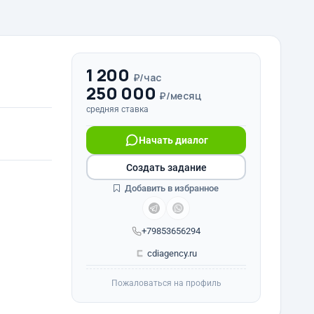
1 200
₽/час
250 000
₽/месяц
средняя ставка
Начать диалог
Создать задание
Добавить в избранное
+79853656294
cdiagency.ru
Пожаловаться на профиль