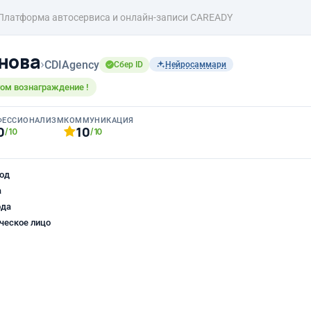
Платформа автосервиса и онлайн-записи CAREADY
нова
›
CDIAgency
Сбер ID
Нейросаммари
том вознаграждение !
ФЕССИОНАЛИЗМ
КОММУНИКАЦИЯ
0
10
/10
/10
од
а
ода
ческое лицо