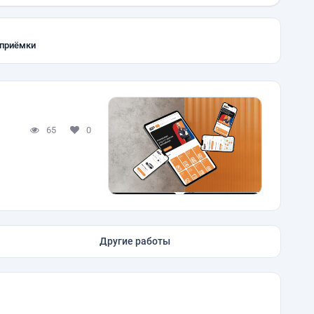
 приёмки
65
0
Другие работы