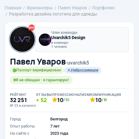
Главная
Фрилансеры
Павел Уваров
Портфолио
Разработка дизайна логотипа для одежды
Член команды:
Uvarchik5 Design
в команде:
1 человек
Павел Уваров
›
uvarchik5
Паспорт верифицирован
Нейросаммари
Я не обещаю - я гарантирую!
РЕЙТИНГ
ОТЗЫВЫ
ПРОФЕССИОНАЛИЗМ
КОММУНИКАЦИЯ
32 251
52
10
10
/10
/10
№ 23 в каталоге
Город
Белгород
Опыт работы
7 лет
На сайте с
2023 года