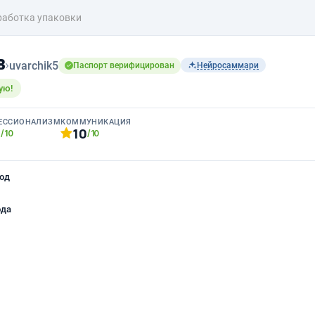
работка упаковки
в
›
uvarchik5
Паспорт верифицирован
Нейросаммари
ую!
ЕССИОНАЛИЗМ
КОММУНИКАЦИЯ
0
10
/10
/10
од
ода