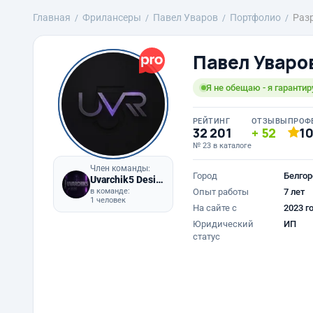
Главная
Фрилансеры
Павел Уваров
Портфолио
Раз
Павел Уваро
Я не обещаю - я гарантир
РЕЙТИНГ
ОТЗЫВЫ
ПРОФ
32 201
52
1
№ 23 в каталоге
Член команды:
Город
Белгор
Uvarchik5 Design
в команде:
Опыт работы
7 лет
1 человек
На сайте с
2023 г
Юридический
ИП
статус