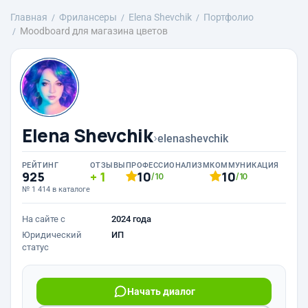
Главная
Фрилансеры
Elena Shevchik
Портфолио
Moodboard для магазина цветов
Elena Shevchik
›
elenashevchik
РЕЙТИНГ
ОТЗЫВЫ
ПРОФЕССИОНАЛИЗМ
КОММУНИКАЦИЯ
925
1
10
10
/10
/10
№ 1 414 в каталоге
На сайте с
2024 года
Юридический
ИП
статус
Начать диалог